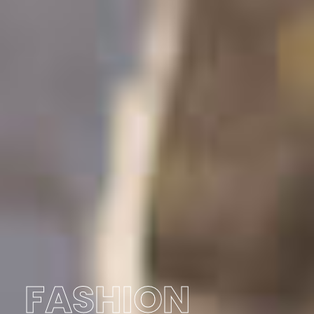
F
A
S
H
I
O
N