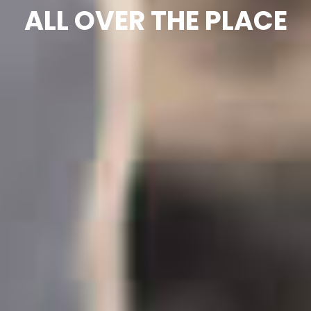
A
L
L
O
V
E
R
T
H
E
P
L
A
C
E